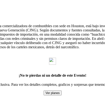
a comercializadora de combustibles con sede en Houston, está bajo inv
Nueva Generación (CJNG). Según documentos y fuentes consultadas, la 
s impuestos de importación, en una modalidad conocida como “huachicol
as con redes criminales y sin permisos claros de importación. En abri
ualquier vínculo deliberado con el CJNG y aseguró no haber incurrido 
esos de los carteles mexicanos, detrás del narcotráfico.
¡No te pierdas ni un detalle de este Evento!
lusiva. Para ver los detalles completos, graficos y sorpresas que tenemo
Ver planes