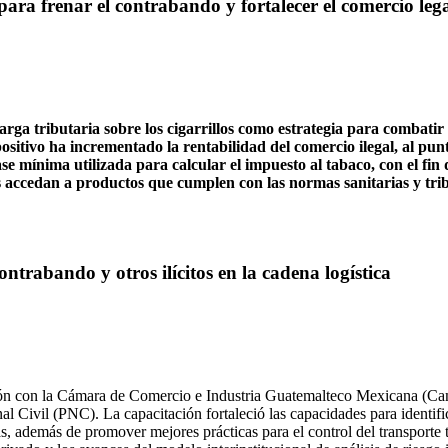
para frenar el contrabando y fortalecer el comercio leg
rga tributaria sobre los cigarrillos como estrategia para combati
sitivo ha incrementado la rentabilidad del comercio ilegal, al punt
mínima utilizada para calcular el impuesto al tabaco, con el fin de
s accedan a productos que cumplen con las normas sanitarias y trib
ntrabando y otros ilícitos en la cadena logística
 con la Cámara de Comercio e Industria Guatemalteco Mexicana (Camex),
onal Civil (PNC). La capacitación fortaleció las capacidades para identif
s, además de promover mejores prácticas para el control del transporte t