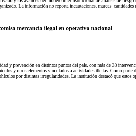
rivado y los avances del modelo interinstitucional de análisis de riesgo
 organizado. La información no reporta incautaciones, marcas, cantidades
comisa mercancía ilegal en operativo nacional
dad y prevención en distintos puntos del país, con más de 38 intervenc
culos y otros elementos vinculados a actividades ilícitas. Como parte de
ehículos por distintas irregularidades. La institución destacó que estos 