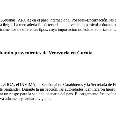
e Aduanas (ARCA) en el paso internacional Posadas–Encarnación, las au
 ilegal. La mercadería fue detectada en un vehículo particular durante 
camentos de diferentes tipos, cuya importación no estaba autorizada. La
bando provenientes de Venezuela en Cúcuta
 el ICA, el INVIMA, la Seccional de Carabineros y la Secretaría de H
de Santander. Durante la inspección, las autoridades identificaron hier
nta un riesgo para la sanidad pecuaria del país. El cargamento fue a
a aduanera y sanitaria vigente.