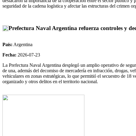
destacaron la importancia de la cooperación entre el sector público y p
seguridad de la cadena logística y afectar las estructuras del crimen
Prefectura Naval Argentina refuerza controles y de
País:
Argentina
Fecha:
2026-07-23
La Prefectura Naval Argentina desplegó un amplio operativo de seguri
de una, además del decomiso de mercadería en infracción, drogas, vehí
vehiculares en zonas estratégicas, lo que permitió el secuestro de 18 v
organizado y otros delitos en el territorio nacional.