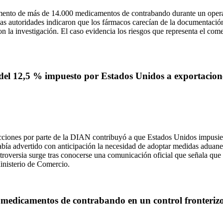
mento de más de 14.000 medicamentos de contrabando durante un operati
Las autoridades indicaron que los fármacos carecían de la documentación
n la investigación. El caso evidencia los riesgos que representa el com
 del 12,5 % impuesto por Estados Unidos a exportacio
cciones por parte de la DIAN contribuyó a que Estados Unidos impusier
abía advertido con anticipación la necesidad de adoptar medidas aduane
ontroversia surge tras conocerse una comunicación oficial que señala qu
inisterio de Comercio.
e medicamentos de contrabando en un control fronteriz