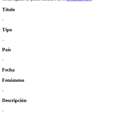
Titulo
-
Tipo
-
País
-
Fecha
Fenómeno
-
Descripción
-